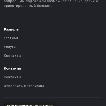
вопрос - мы подскажем возможное решение, сроки и
ориентировочный бюджет.
Разделы
Главная
Услуги
Контакты
Контакты
Контакты
Отправить материалы
© OK24. Все права защищены.
САЙТ НАХОДИТСЯ В РАЗРАБОТКЕ